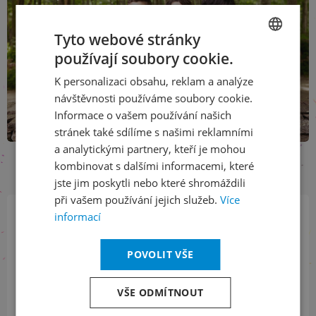
Tyto webové stránky
používají soubory cookie.
CZECH
K personalizaci obsahu, reklam a analýze
ENGLISH
návštěvnosti používáme soubory cookie.
Informace o vašem používání našich
stránek také sdílíme s našimi reklamními
a analytickými partnery, kteří je mohou
kombinovat s dalšími informacemi, které
jste jim poskytli nebo které shromáždili
při vašem používání jejich služeb.
Více
informací
Přihlaste se k našemu newsletteru
a buďte jako první v obraze
POVOLIT VŠE
ODEBÍRAT NEWSLETTER
VŠE ODMÍTNOUT