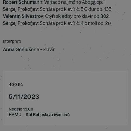
Robert Schumann
: Variace na jméno Abegg op. 1
Sergej Prokofjev
: Sonáta pro klavír č. 5 C dur op. 135
Valentin Silvestrov
: Čtyři skladby pro klavír op 302
Sergej Prokofjev
: Sonáta pro klavír č. 4 c moll op. 29
Interpreti
Anna Geniušene
– klavír
400
Kč
5
/
11
/
2023
Neděle 15.00
HAMU – Sál Bohuslava Martinů