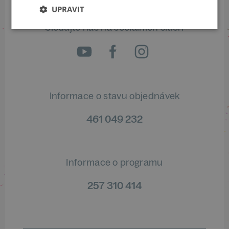
UPRAVIT
Sledujte nás na sociálních sítích
Informace o stavu objednávek
461 049 232
Informace o programu
257 310 414