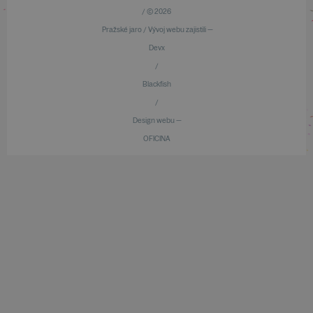
/ © 2026
Pražské jaro / Vývoj webu zajistili —
Devx
/
Blackfish
/
Design webu —
OFICINA