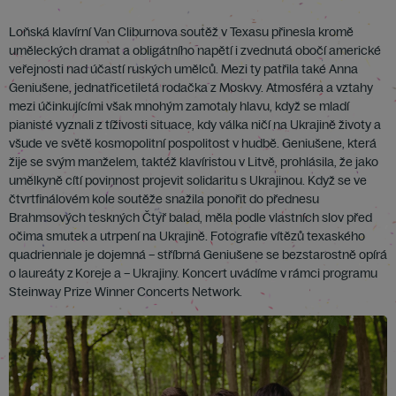
Loňská klavírní Van Cliburnova soutěž v Texasu přinesla kromě
uměleckých dramat a obligátního napětí i zvednutá obočí americké
veřejnosti nad účastí ruských umělců. Mezi ty patřila také Anna
Geniušene, jednatřicetiletá rodačka z Moskvy. Atmosféra a vztahy
mezi účinkujícími však mnohým zamotaly hlavu, když se mladí
pianisté vyznali z tíživosti situace, kdy válka ničí na Ukrajině životy a
všude ve světě kosmopolitní pospolitost v hudbě. Geniušene, která
žije se svým manželem, taktéž klavíristou v Litvě, prohlásila, že jako
umělkyně cítí povinnost projevit solidaritu s Ukrajinou. Když se ve
čtvrtfinálovém kole soutěže snažila ponořit do přednesu
Brahmsových teskných Čtyř balad, měla podle vlastních slov před
očima smutek a utrpení na Ukrajině. Fotografie vítězů texaského
quadriennale je dojemná – stříbrná Geniušene se bezstarostně opírá
o laureáty z Koreje a – Ukrajiny. Koncert uvádíme v rámci programu
Steinway Prize Winner Concerts Network.