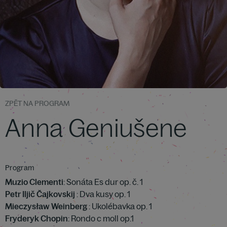
ZPĚT NA PROGRAM
Anna Geniušene
Program
Muzio Clementi
: Sonáta Es dur op. č. 1
Petr Iljič Čajkovskij
: Dva kusy op. 1
Mieczysław Weinberg
: Ukolébavka op. 1
Fryderyk Chopin
: Rondo c moll op.1