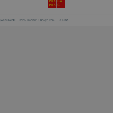
 webu zajistili —
Devx
/
Blackfish
/
Design webu —
OFICINA