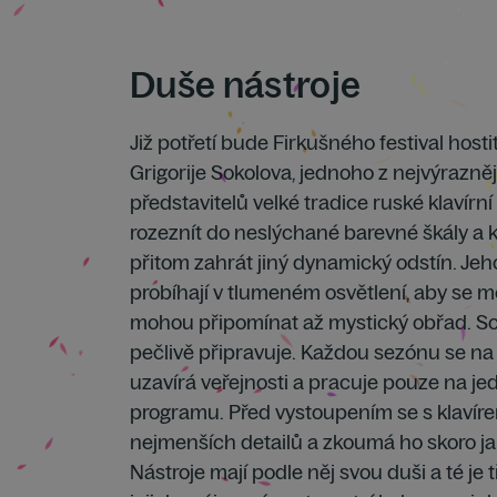
Duše nástroje
Již potřetí bude Firkušného festival hosti
Grigorije Sokolova, jednoho z nejvýraznějš
představitelů velké tradice ruské klavírní
rozeznít do neslýchané barevné škály a
přitom zahrát jiný dynamický odstín. Jeh
probíhají v tlumeném osvětlení, aby se mo
mohou připomínat až mystický obřad. So
pečlivě připravuje. Každou sezónu se na
uzavírá veřejnosti a pracuje pouze na 
programu. Před vystoupením se s klaví
nejmenších detailů a zkoumá ho skoro jak
Nástroje mají podle něj svou duši a té je t