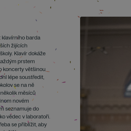
t klavírního barda
ích žijících
 školy. Klavír dokáže
 každým prstem
o koncerty většinou
hl lépe soustředit,
kolov se na ně
 několik měsíců
jednom novém
rem seznamuje do
o vědec v laboratoři.
řeba se přiblížit, aby