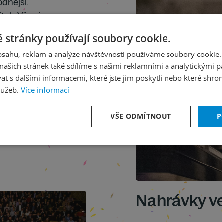
odnější.
tek. Věnuje se pouze
oupení s orchestry
 stránky používají soubory cookie.
še, co udělám, závisí
obsahu, reklam a analýze návštěvnosti používáme soubory cookie.
téměř nemožné. Člověk
ašich stránek také sdílíme s našimi reklamními a analytickými par
 rozhovoru s
 s dalšími informacemi, které jste jim poskytli nebo které shro
lužeb.
Více informací
VŠE ODMÍTNOUT
P
Nahrávky ve