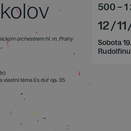
okolov
500
–
1
12
/
11
nickým orchestrem hl. m. Prahy
Sobota 19
Rudolfinu
ěr)
na vlastní téma Es dur op. 35