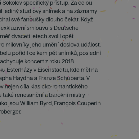
Sokolov specifický přístup. Za celou
il jediný studiový snímek a na záznamy
chal své fanoušky dlouho čekat. Když
 exkluzivní smlouvu s Deutsche
ř dvaceti letech svolil opět
pro milovníky jeho umění doslova událost.
belu pořídil celkem pět snímků, poslední
Zachycuje koncert z roku 2018
u Esterházy v Eisenstadtu, kde měl na
pha Haydna a Franze Schuberta. V
v nejen díla klasicko-romantického
e také renesanční a barokní mistry
 jako jsou William Byrd, François Couperin
oberger.