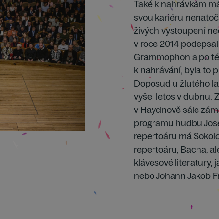
Také k nahrávkám má 
svou kariéru nenatoč
živých vystoupení ne
v roce 2014 podepsal
Grammophon a po témě
k nahrávání, byla to 
Doposud u žlutého la
vyšel letos v dubnu. 
v Haydnově sále zámk
programu hudbu Jose
repertoáru má Sokolo
repertoáru, Bacha, al
klávesové literatury,
nebo Johann Jakob Fr