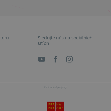
tteru
Sledujte nás na sociálních
sítích
Za finanční podpory