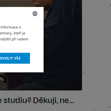
 Informace o
CZECH
tnery, kteří je
ENGLISH
máždili při vašem
OVOLIT VŠE
 studiu? Děkuji, ne…