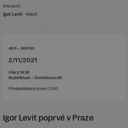
Interpreti
Igor Levit
– klavír
400
–
900
Kč
2
/
11
/
2021
Úterý 19.30
Rudolfinum – Dvořákova síň
Předpokládaný konec 21.00
Igor Levit poprvé v Praze