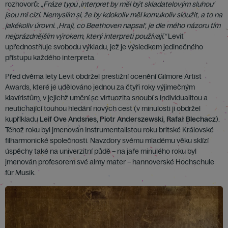
rozhovorů:
„Fráze typu ‚interpret by měl být skladatelovým sluhou‘
jsou mi cizí. Nemyslím si, že by kdokoliv měl komukoliv sloužit, a to na
jakékoliv úrovni. ‚Hraji, co Beethoven napsal‘, je dle mého názoru tím
nejprázdnějším výrokem, který interpreti používají.“
Levit
upřednostňuje svobodu výkladu, jež je výsledkem jedinečného
přístupu každého interpreta.
Před dvěma lety Levit obdržel prestižní ocenění Gilmore Artist
Awards, které je udělováno jednou za čtyři roky výjimečným
klavíristům, v jejichž umění se virtuozita snoubí s individualitou a
neutichající touhou hledání nových cest (v minulosti ji obdržel
kupříkladu
Leif Ove Andsnes, Piotr Anderszewski, Rafał Blechacz
).
Téhož roku byl jmenován Instrumentalistou roku britské Královské
filharmonické společnosti. Navzdory svému mladému věku sklízí
úspěchy také na univerzitní půdě – na jaře minulého roku byl
jmenován profesorem své almy mater – hannoverské Hochschule
für Musik.