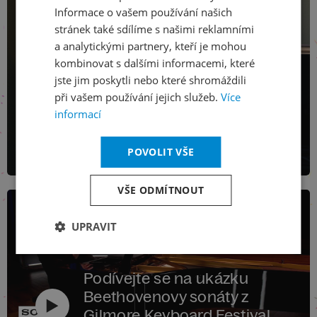
Informace o vašem používání našich
stránek také sdílíme s našimi reklamními
a analytickými partnery, kteří je mohou
kombinovat s dalšími informacemi, které
jste jim poskytli nebo které shromáždili
při vašem používání jejich služeb.
Více
informací
POVOLIT VŠE
VŠE ODMÍTNOUT
UPRAVIT
Podívejte se na ukázku
Beethovenovy sonáty z
Gilmore Keyboard Festival