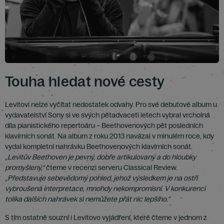
Touha hledat nové cesty
Levitovi nelze vyčítat nedostatek odvahy. Pro své debutové album u
vydavatelství Sony si ve svých pětadvaceti letech vybral vrcholná
díla pianistického repertoáru – Beethovenových pět posledních
klavírních sonát. Na album z roku 2013 navázal v minulém roce, kdy
vydal kompletní nahrávku Beethovenových klavírních sonát.
„Levitův Beethoven je pevný, dobře artikulovaný a do hloubky
promyšlený,“
čteme v recenzi serveru Classical Review.
„Představuje sebevědomý pohled, jehož výsledkem je na ostří
vybroušená interpretace, mnohdy nekompromisní. V konkurenci
tolika dalších nahrávek si nemůžete přát nic lepšího.“
S tím ostatně souzní i Levitovo vyjádření, které čteme v jednom z