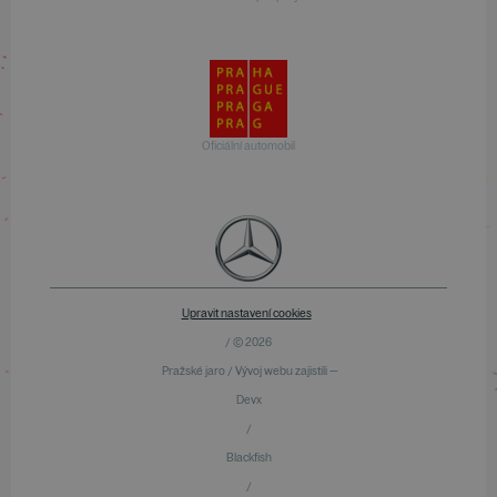
Oficiální automobil
Upravit nastavení cookies
/ © 2026
Pražské jaro / Vývoj webu zajistili —
Devx
/
Blackfish
/