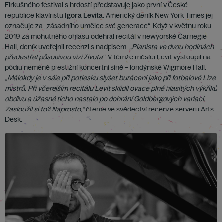
Firkušného festival s hrdostí představuje jako první v České
republice klavíristu
Igora Levita
. Americký deník New York Times jej
označuje za „zásadního umělce své generace“. Když v květnu roku
2019 za mohutného ohlasu odehrál recitál v newyorské Carnegie
Hall, deník uveřejnil recenzi s nadpisem:
„Pianista ve dvou hodinách
předestřel působivou vizi života“
. V témže měsíci Levit vystoupil na
pódiu neméně prestižní koncertní síně – londýnské Wigmore Hall.
„Málokdy je v sále při potlesku slyšet burácení jako při fotbalové Lize
mistrů. Při včerejším recitálu Levit sklidil ovace plné hlasitých výkřiků
obdivu a úžasné ticho nastalo po dohrání Goldbergových variací.
Zasloužil si to? Naprosto,“
čteme ve svědectví recenze serveru Arts
Desk.