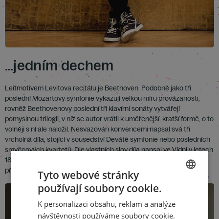
…jedním dechem
Leitmotivem Levitova recitálu je Beethoven. Podobně jako tři
poslední Mozartovy symfonie vykazují velkou míru provázanosti,
rovněž Beethovenovy poslední tři klavírní sonáty vytvářejí
pomyslnou trilogii, v níž se autor vrátil k uměřenější, kratší formě, o to
volněji s ní ale naložil. Nesvazován konvencemi napsal svá tři
vrcholná díla, stojící v sousedství Deváté symfonie nebo posledních
smyčcových kvartetů. Dle vlastních slov díla napsal ve Vídni v letech
1821–1822 jedním dechem. A přesně v těchto intencích, bez
přestávky, je Igor Levit v Praze provede.
Tyto webové stránky
používají soubory cookie.
CZECH
K personalizaci obsahu, reklam a analýze
ENGLISH
návštěvnosti používáme soubory cookie.