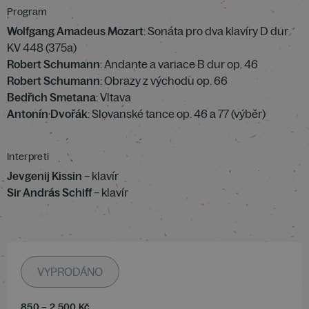
Program
Wolfgang Amadeus Mozart
: Sonáta pro dva klavíry D dur
KV 448 (375a)
Robert Schumann
: Andante a variace B dur op. 46
Robert Schumann
: Obrazy z východu op. 66
Bedřich Smetana
: Vltava
Antonín Dvořák
: Slovanské tance op. 46 a 77 (výběr)
Interpreti
Jevgenij Kissin
– klavír
Sir András Schiff
– klavír
VYPRODÁNO
850
–
2 500
Kč