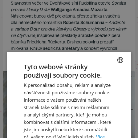
Slavnostní večer ve Dvořákově síni Rudolfina otevře
Sonáta
pro dva klavíry D dur
Wolfganga Amadea Mozarta
.
Následovat budou dvě překrásná, přesto zřídka uváděná
díla německého romantika
Roberta Schumanna
–
Andante
a variace B dur pro dva klavíry
a
Obrazy z východu pro klavír
na čtyři ruce
, inspirované překlady arabské poezie z pera
básníka Friedricha Rückerta. Druhou polovinu prozáří
milovaná
Vltava
Bedřicha Smetany
a koncert vyvrcholí
provedením
Slovanských tanců
Antonína Dvořáka
.
Tyto webové stránky
používají soubory cookie.
CZECH
K personalizaci obsahu, reklam a analýze
ENGLISH
návštěvnosti používáme soubory cookie.
Informace o vašem používání našich
stránek také sdílíme s našimi reklamními
a analytickými partnery, kteří je mohou
kombinovat s dalšími informacemi, které
jste jim poskytli nebo které shromáždili
při vašem používání jejich služeb.
Více