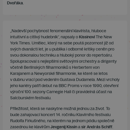
Dvořáka
.
„Nadevší pochybnost fenomenální klavírista, hluboce
intuitivní a citlivý hudebník“, napsaly o
Kissinovi
The New
York Times. Umělec, který na sebe poutá pozornost již od
svých dvanácti let, je u publika i odborné kritiky ceněn pro
svou dokonalou techniku a hluboký ponor do repertoáru.
Spolupracoval s nejlepšími světovými orchestry a dirigenty
včetně Berlínských filharmoniků s Herbertem von
Karajanem a Newyorské filharmonie, ke které se letos
v dubnu vrací pod vedením Gustava Dudamela. Mezi vrcholy
jeho kariéry patří debut na BBC Proms v roce 1990, otevření
výroční 100. sezony Carnegie Hall či pravidelná účast na
Salcburském festivalu.
Příležitost, která se naskytne možná jednou za život. To
bude zahajovací koncert 14. ročníku Klavírního festivalu
Rudolfa Firkušného, na kterém na jednom pódiu společně
zasednou ke klavírům
Jevgenij Kissin
a
sir András Schiff
.