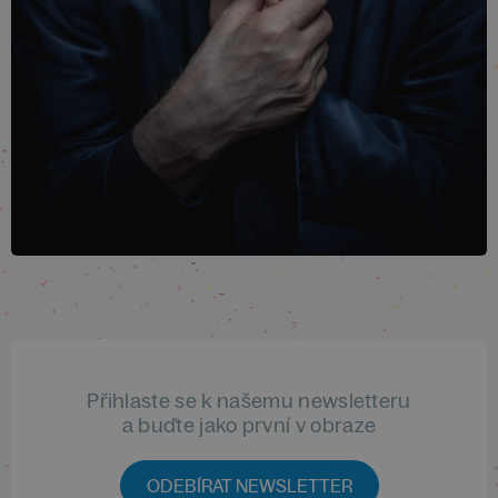
Přihlaste se k našemu newsletteru
a buďte jako první v obraze
ODEBÍRAT NEWSLETTER