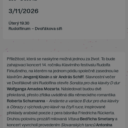
3
/
11
/
2026
Úterý 19.30
Rudolfinum – Dvořákova síň
Příležitost, která se naskytne možná jednou za život. To bude
zahajovací koncert 14. ročníku Klavírního festivalu Rudolfa
Firkušného, na kterém na jednom pódiu společně zasednou ke
klavírům
Jevgenij Kissin
a
sir András Schiff
. Slavnostní večer
ve Dvořákově síni Rudolfina otevře
Sonáta pro dva klavíry D dur
Wolfganga Amadea Mozarta
. Následovat budou dvě
překrásná, přesto zřídka uváděná díla německého romantika
Roberta Schumanna
–
Andante a variace B dur pro dva klavíry
a
Obrazy z východu pro klavír na čtyři ruce
, inspirované
překlady arabské poezie z pera básníka Friedricha Rückerta.
Druhou polovinu prozáří milovaná
Vltava
Bedřicha Smetany
a
koncert vyvrcholí provedením
Slovanských tanců
Antonína