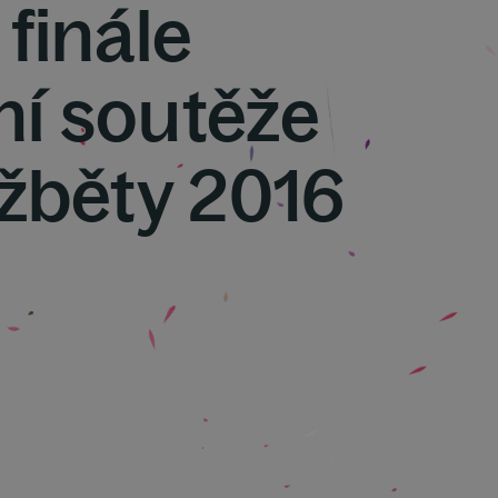
finále
í soutěže
lžběty 2016