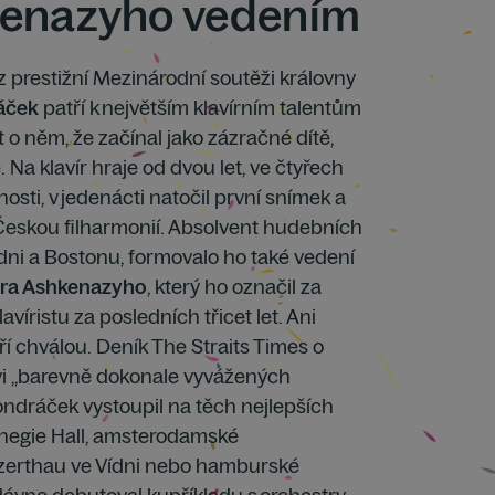
kenazyho vedením
 prestižní Mezinárodní soutěži královny
áček
patří k největším klavírním talentům
t o něm, že začínal jako zázračné dítě,
Na klavír hraje od dvou let, ve čtyřech
nosti, v jedenácti natočil první snímek a
s Českou filharmonií. Absolvent hudebních
ídni a Bostonu, formovalo ho také vedení
ira Ashkenazyho
, který ho označil za
víristu za posledních třicet let. Ani
ří chválou. Deník The Straits Times o
vi „barevně dokonale vyvážených
ondráček vystoupil na těch nejlepších
negie Hall, amsterodamské
erthau ve Vídni nebo hamburské