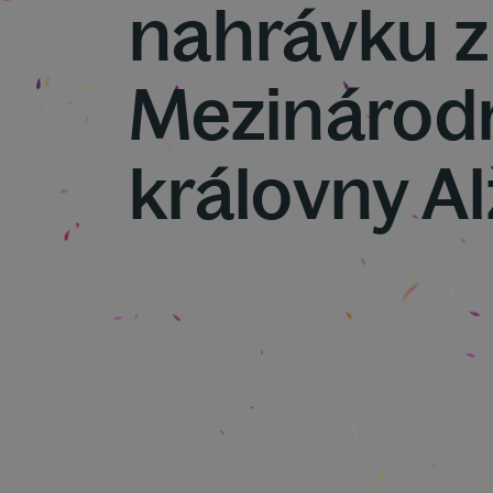
nahrávku z 
Mezinárodn
královny A