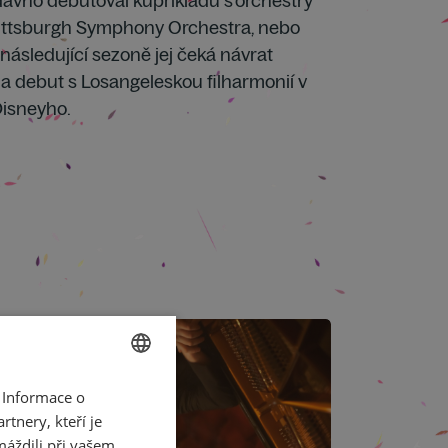
ávno debutoval kupříkladu s orchestry
ttsburgh Symphony Orchestra, nebo
 následující sezoně jej čeká návrat
 debut s Losangeleskou filharmonií v
Disneyho.
 Informace o
CZECH
tnery, kteří je
ENGLISH
máždili při vašem