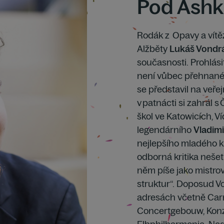
Pod Ash
Rodák z Opavy a vítěz
Alžběty
Lukáš Vondr
současnosti. Prohlási
není vůbec přehnané. 
se představil na veřej
v patnácti si zahrál 
škol ve Katowicích, V
legendárního
Vladim
nejlepšího mladého kla
odborná kritika nešet
něm píše jako mistro
struktur“. Doposud V
adresách včetně Car
Concertgebouw, Konz