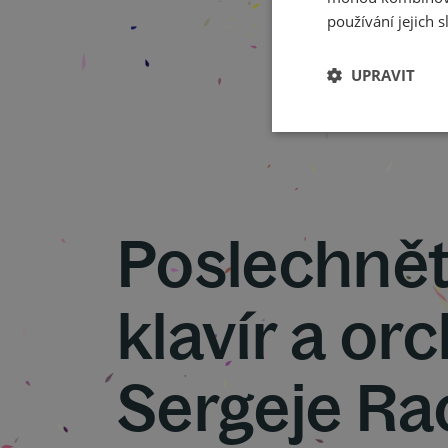
používání jejich s
UPRAVIT
Poslechnět
klavír a orc
Sergeje R