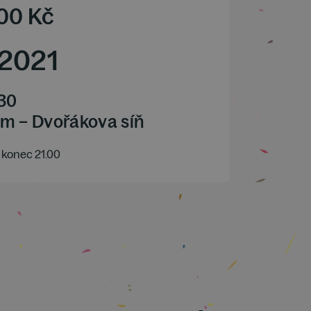
00
Kč
2021
.30
m – Dvořákova síň
konec 21.00