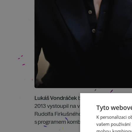
Lukáš Vondráček
byl prvním českým klaví
2013 vystoupil na vůbec prvním ročníku K
Tyto webové
Rudolfa Firkušného. V letošním roce se na
K personalizaci 
s programem kombinujícím německou a 
vašem používání n
mohou kombinovat