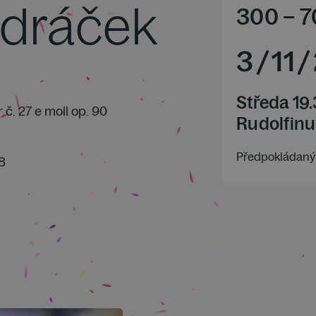
ndráček
300
–
7
3
/
11
/
Středa 19
r č. 27 e moll op. 90
Rudolfinu
Předpokládaný 
8