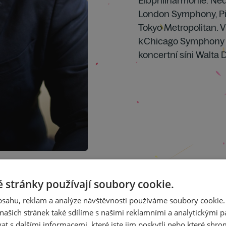
Elbphilharmonie. Ned
London Symphony, Pi
Tokyo Metropolitan. V
k Chicago Symphony a
koncertní síni Walta 
ristou, který v roce
lavírního Festivalu
 stránky používají soubory cookie.
 festival vrací
obsahu, reklam a analýze návštěvnosti používáme soubory cookie.
slovanskou hudbu.
ašich stránek také sdílíme s našimi reklamními a analytickými par
 s dalšími informacemi, které jste jim poskytli nebo které shro