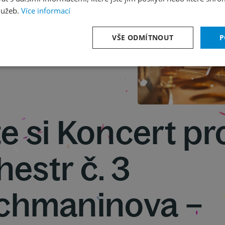
lužeb.
Více informací
VŠE ODMÍTNOUT
P
e si Koncert pr
hestr č. 3
achmaninova –