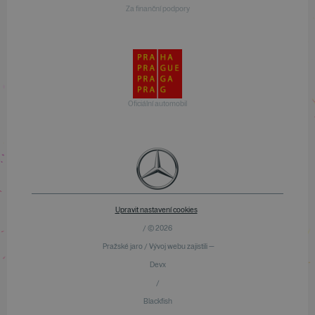
Za finanční podpory
Oficiální automobil
Upravit nastavení cookies
/ © 2026
Pražské jaro / Vývoj webu zajistili —
Devx
/
Blackfish