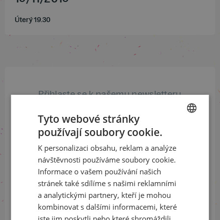
Úterý 19.30
Přihlaste se k našemu newsletteru
a buďte jako první v obraze
Tyto webové stránky
používají soubory cookie.
ODEBÍRAT NEWSLETTER
CZECH
K personalizaci obsahu, reklam a analýze
ENGLISH
návštěvnosti používáme soubory cookie.
Informace o vašem používání našich
Sledujte nás na sociálních sítích
stránek také sdílíme s našimi reklamními
a analytickými partnery, kteří je mohou
kombinovat s dalšími informacemi, které
jste jim poskytli nebo které shromáždili