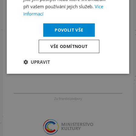
při vašem používání jejich služeb.
Více
informací
Informace o stavu objednávek
461 049 232
POVOLIT VŠE
VŠE ODMÍTNOUT
Informace o programu
UPRAVIT
257 310 414
Za finanční podpory