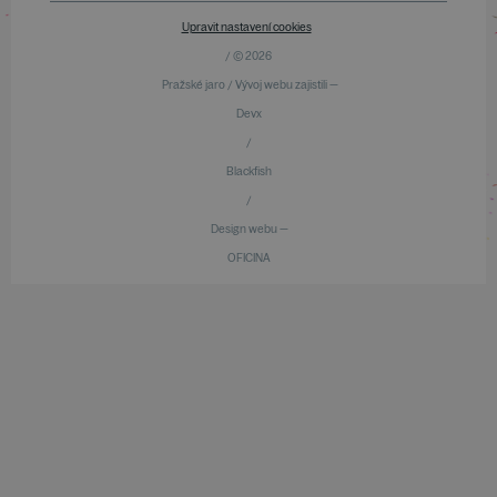
Upravit nastavení cookies
/ © 2026
Pražské jaro / Vývoj webu zajistili —
Devx
/
Blackfish
/
Design webu —
OFICINA