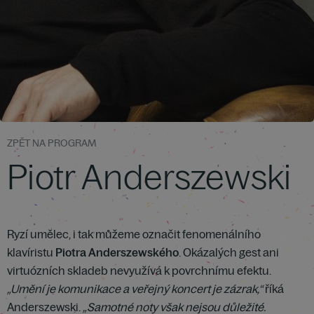
ZPĚT NA PROGRAM
Piotr Anderszewski
Ryzí umělec, i tak můžeme označit fenomenálního
klavíristu
Piotra Anderszewského
. Okázalých gest ani
virtuózních skladeb nevyužívá k povrchnímu efektu.
„Umění je komunikace a veřejný koncert je zázrak,“
říká
Anderszewski.
„Samotné noty však nejsou důležité.