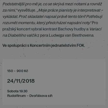
Podstatnější pro mě je, co se skrývá mezi notami a rovněž
za nimi,“
vysvětluje.
„Moje práce pianisty je interpretovat –
vykládat. Proč skladatel napsal právě tento tón? Potřebuji
rozumět momentu, který předcházel napsání noty.“
Pro
pražský koncert vybral kontrast Bachovy hudby a
Variací
na Diabelliho valčík
z pera Ludwiga van Beethovena.
Ve spolupráci s Koncertním jednatelstvím FOK.
150
–
900
Kč
24
/
11
/
2018
Sobota 19.30
Rudolfinum – Dvořákova síň