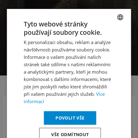
Tyto webové stránky
používají soubory cookie.
CZECH
K personalizaci obsahu, reklam a analýze
ENGLISH
návštěvnosti používáme soubory cookie.
Informace o vašem používání našich
stránek také sdílíme s našimi reklamními
a analytickými partnery, kteří je mohou
kombinovat s dalšími informacemi, které
jste jim poskytli nebo které shromáždili
při vašem používání jejich služeb.
Více
informací
Přihlaste se k našemu newsletteru
POVOLIT VŠE
a buďte jako první v obraze
VŠE ODMÍTNOUT
ODEBÍRAT NEWSLETTER