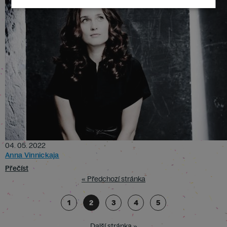
04. 05. 2022
Anna Vinnickaja
Přečíst
« Předchozí stránka
1
2
3
4
5
Další stránka »